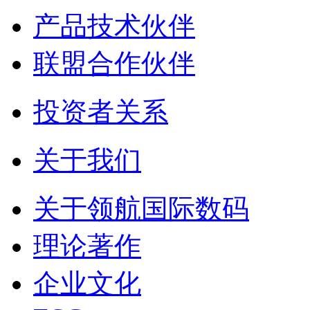
产品技术伙伴
联盟合作伙伴
投资者关系
关于我们
关于领航国际数码
理论著作
企业文化