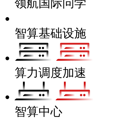
领航国际问学
智算基础设施
算力调度加速
智算中心