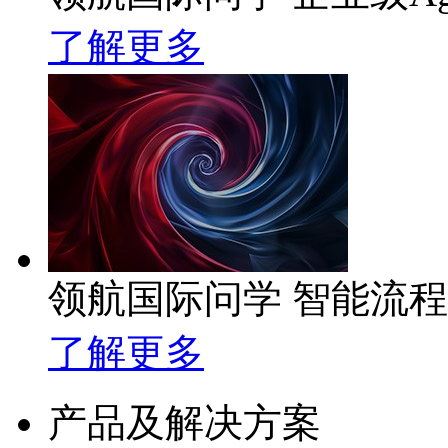
了解更多
领航国际问学 智能流
了解更多
产品及解决方案