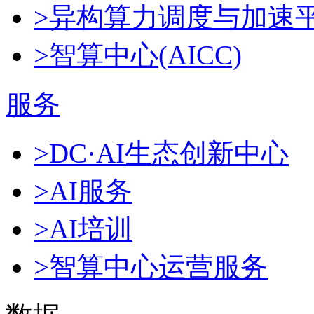
>异构算力调度与加速
>智算中心(AICC)
服务
>DC·AI生态创新中心
>AI服务
>AI培训
>智算中心运营服务