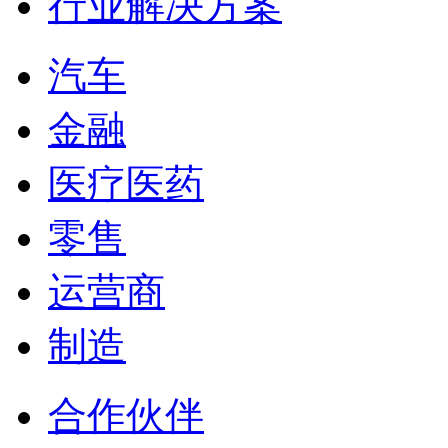
行业解决方案
汽车
金融
医疗医药
零售
运营商
制造
合作伙伴