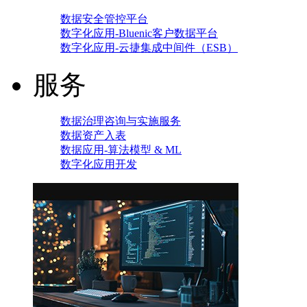
数据安全管控平台
数字化应用-Bluenic客户数据平台
数字化应用-云捷集成中间件（ESB）
服务
数据治理咨询与实施服务
数据资产入表
数据应用-算法模型 & ML
数字化应用开发