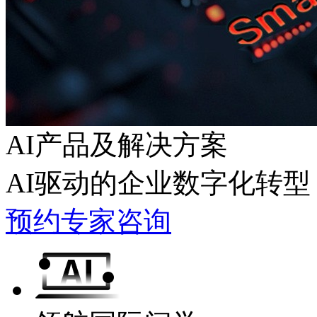
AI产品及解决方案
AI驱动的企业数字化转型
预约专家咨询