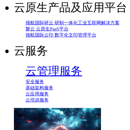
云原生产品及应用平台
领航国际研云 研制一体化工业互联网解决方案
磐云 云原生PaaS平台
领航国际云印 数字化文印管理平台
云服务
云管理服务
安全服务
基础架构服务
云应用服务
云培训服务