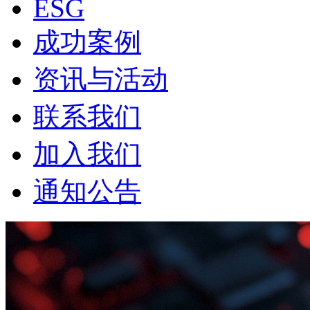
ESG
成功案例
资讯与活动
联系我们
加入我们
通知公告