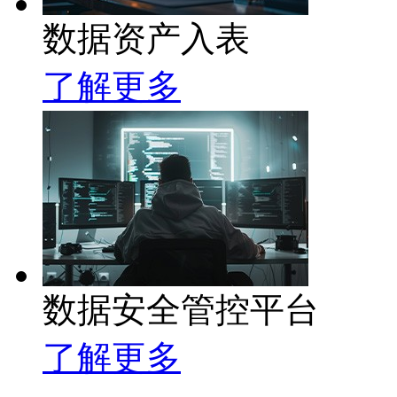
数据资产入表
了解更多
数据安全管控平台
了解更多